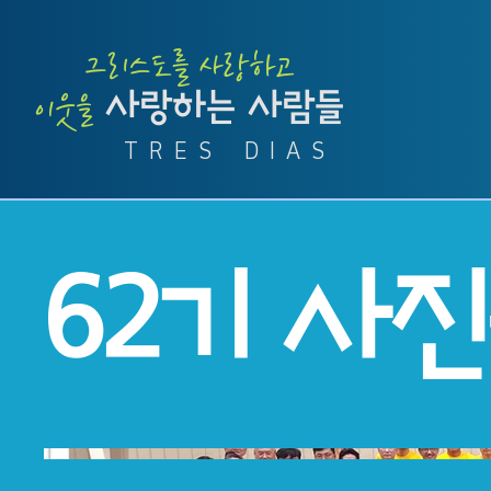
그리스도를 사랑하고
사랑하는 사람들
​이웃을
T R E S D I A S
62기 사