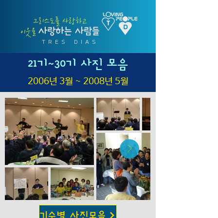
그리스도를 사랑하고
사랑하는 사람들
​이웃을
T R E S D I A S
21기~30기 사진 모음
2006년 3월 ~ 2008년 5월
기수별 사진모음